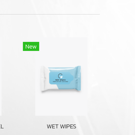
New
EL
WET WIPES