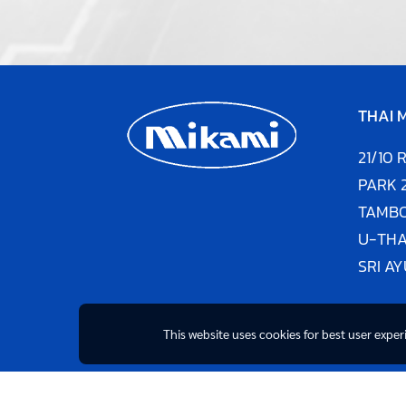
THAI M
21/10
PARK 
TAMB
U-THA
SRI A
This website uses cookies for best user expe