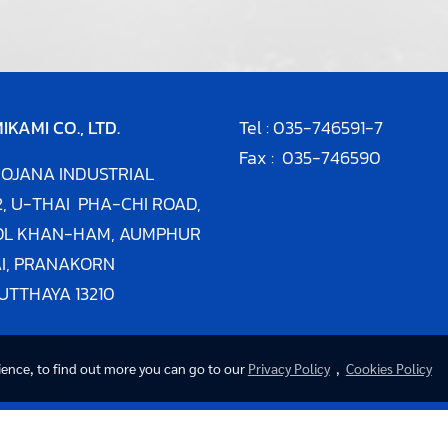
IKAMI CO., LTD.
Tel :
035-746591
-7
Fax : 035-746590
 ROJANA INDUSTRIAL
2,
U-THAI PHA-CHI ROAD,
OL KHAN-HAM,
AUMPHUR
I, PRANAKORN
YUTTHAYA
13210
rience, to find out more you can go to our
Privacy Policy
,
Cookies Policy