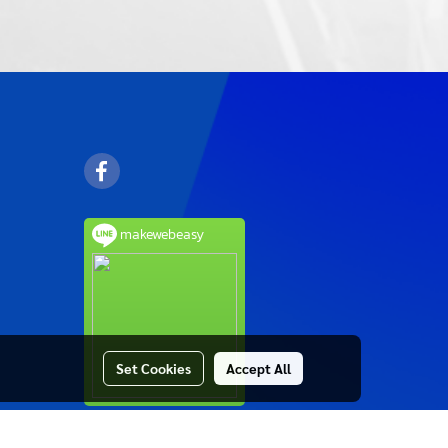
makewebeasy
Set Cookies
Accept All