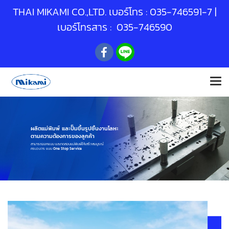
THAI MIKAMI CO.,LTD. เบอร์โทร :
035-746591
-7 |
เบอร์โทรสาร : 035-746590
ผลิตแม่พิมพ์ และปั๊มขึ้นรูปชิ้นงานโลหะ
ตามความต้องการของลูกค้า
สามารถออกแบบ และทดสอบแม่พิมพ์ให้เสร็จสมบูรณ์
ครบวงจร แบบ
One Stop Service